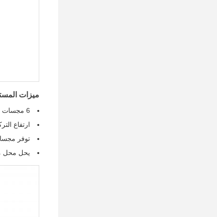
ميزات المست
6 مجسات فوق صوتية عالية الطاقة من الدرجة العسكرية (5 اختبار + 1 تعويض بيئي)
ارتفاع التركيب 35 سم من الأرض (50 سم من السط
توفر مجسات
يحل محل مقياس الميل التلا