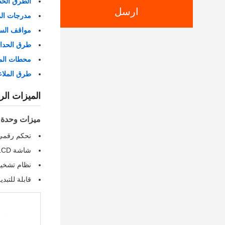
الطرق الحض
ارسل
مدرجات ال
مواقف السي
طرق الحدائ
محطات الم
طرق الملاع
الميزات الر
ميزات وحدة ا
تحكم رقمي مع شبكة
شاشة LCD تعرض البيانات في الوقت الفعلي مع واجهة صينية/رسومية
نظام تشخي
قابلة للتبد