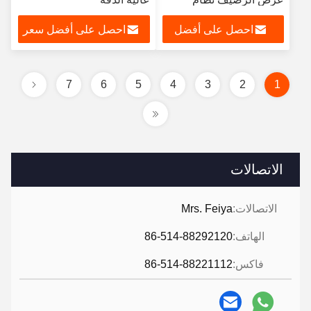
القيادة الهيدروليكية
احصل على أفضل
احصل على أفضل سعر
والتصميم المدمج
سعر
7
6
5
4
3
2
1
الاتصالات
الاتصالات:
Mrs. Feiya
الهاتف:
86-514-88292120
فاكس:
86-514-88221112