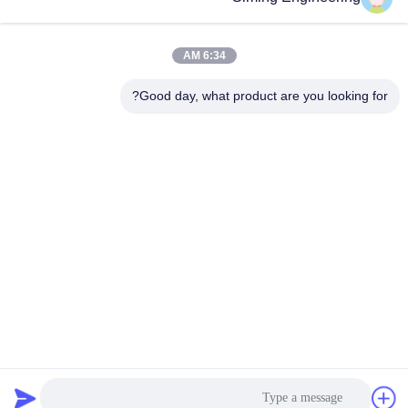
6:34 AM
Good day, what product are you looking for?
Jiangsu Siming Engineering Machinery Co.,
Ltd.
market@simingcn.com
86-514-88292120
رقم 218 طريق جينوان، منطقة التنمية الاقتصادية لمقاطعة
باويينغ، مقاطعة جيانغسو، الصين
الصين جودة جيدة صانع الطوابق المورد. حقوق الطبع والنشر ©
2024-2026 Jiangsu Siming Engineering Machinery Co., Ltd.
جميع الحقوق محفوظة