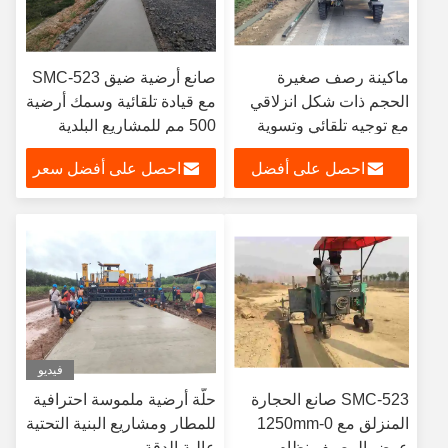
ماكينة رصف صغيرة
صانع أرضية ضيق SMC-523
الحجم ذات شكل انزلاقي
مع قيادة تلقائية وسمك أرضية
مع توجيه تلقائي وتسوية
500 مم للمشاريع البلدية
عالية الدقة لبناء الرصيف
احصل على أفضل
احصل على أفضل سعر
الخرساني
سعر
فيديو
SMC-523 صانع الحجارة
حلّة أرضية ملموسة احترافية
المنزلق مع 0-1250mm
للمطار ومشاريع البنية التحتية
عرض الرصيف نظام
عالية الدقة