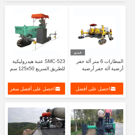
سعر
فيديو
المطارات 6 متر آلة حفر
SMC-523 عتبة هيدروليكية
أرضية آلة حفر أرضية
للطريق السريع 125x50 سم
احصل على أفضل
احصل على أفضل سعر
سعر