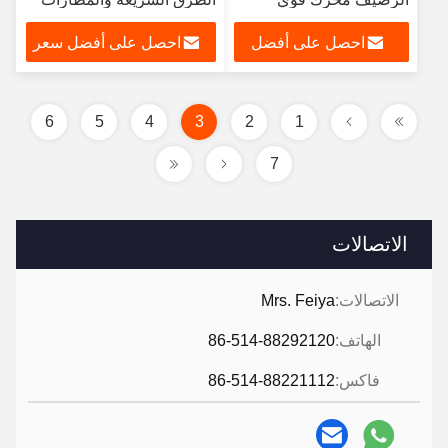
والسكك الحديدية
احصل على أفضل
احصل على أفضل سعر
سعر
6
5
4
3
2
1
7
الاتصالات
الاتصالات:
Mrs. Feiya
الهاتف:
86-514-88292120
فاكس:
86-514-88221112