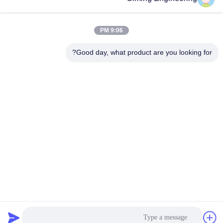
9:06 PM
Good day, what product are you looking for?
Jiangsu Siming Engineering Machinery Co.,
Ltd.
market@simingcn.com
86-514-88292120
رقم 218 طريق جينوان، منطقة التنمية الاقتصادية لمقاطعة
باويينغ، مقاطعة جيانغسو، الصين
الصين جودة جيدة صانع الطوابق المورد. حقوق الطبع والنشر ©
2024-2026 Jiangsu Siming Engineering Machinery Co., Ltd.
جميع الحقوق محفوظة