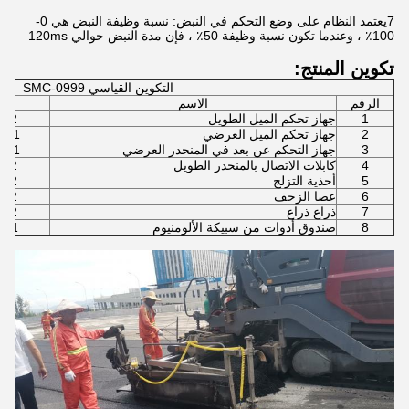
7يعتمد النظام على وضع التحكم في النبض: نسبة وظيفة النبض هي 0-
100٪ ، وعندما تكون نسبة وظيفة 50٪ ، فإن مدة النبض حوالي 120ms
تكوين المنتج:
التكوين القياسي SMC-0999
الرقم
الاسم
ك
1
جهاز تحكم الميل الطويل
2 وحدة/مجموعة
2
جهاز تحكم الميل العرضي
1 وحدة / مجموعة
3
جهاز التحكم عن بعد في المنحدر العرضي
1 وحدة / مجموعة
4
كابلات الاتصال بالمنحدر الطويل
2 قطع/ مجموعة
5
أحذية التزلج
2 قطع/ مجموعة
6
عصا الزحف
2 قطع/ مجموعة
7
ذراع ذراع
2 قطع/ مجموعة
8
صندوق أدوات من سبيكة الألومنيوم
1 قطعة/مجموعة