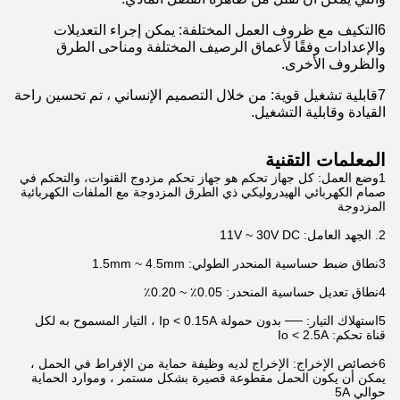
6التكيف مع ظروف العمل المختلفة: يمكن إجراء التعديلات
والإعدادات وفقًا لأعماق الرصيف المختلفة ومناحى الطرق
والظروف الأخرى.
7قابلية تشغيل قوية: من خلال التصميم الإنساني ، تم تحسين راحة
القيادة وقابلية التشغيل.
المعلمات التقنية
1وضع العمل: كل جهاز تحكم هو جهاز تحكم مزدوج القنوات، والتحكم في
صمام الكهربائي الهيدروليكي ذي الطرق المزدوجة مع الملفات الكهربائية
المزدوجة
2. الجهد العامل: 11V ~ 30V DC
3نطاق ضبط حساسية المنحدر الطولي: 1.5mm ~ 4.5mm
4نطاق تعديل حساسية المنحدر: 0.05٪ ~ 0.20٪
5استهلاك التيار: ── بدون حمولة Ip < 0.15A ، التيار المسموح به لكل
قناة تحكم: Io < 2.5A
6خصائص الإخراج: الإخراج لديه وظيفة حماية من الإفراط في الحمل ،
يمكن أن يكون الحمل مقطوعة قصيرة بشكل مستمر ، وموارد الحماية
حوالي 5A