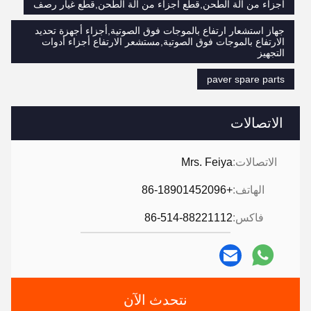
أجزاء من آلة الطحن,قطع أجزاء من آلة الطحن,قطع غيار رصف
جهاز استشعار ارتفاع بالموجات فوق الصوتية,أجزاء أجهزة تحديد
الارتفاع بالموجات فوق الصوتية,مستشعر الارتفاع أجزاء أدوات
التجهيز
paver spare parts
الاتصالات
الاتصالات:
Mrs. Feiya
الهاتف:
+86-18901452096
فاكس:
86-514-88221112
نتحدث الآن