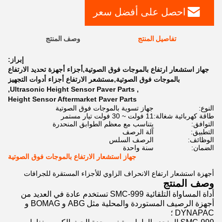
احصل على أفضل سعر
تفاصيل المنتج
وصف المنتج
إبراز:
جهاز استشعار ارتفاع بالموجات فوق الصوتية,أجزاء أجهزة تحديد الارتفاع
بالموجات فوق الصوتية,مستشعر الارتفاع أجزاء أدوات التجهيز
,
Ultrasonic Height Sensor Paver Parts
,
Height Sensor Aftermarket Paver Parts
النوع:
جهاز تسوية بالموجات فوق الصوتية
طاقة كهربائية شغالة:
11 فولت ~ 30 فولت تيار مستمر
التوافق:
يتناسب مع معظم الطوابق المنحدرة
التطبيق:
آلة الرصف
الوظائف:
الرصف السلس
الضمان:
سنة واحدة
جهاز استشعار الارتفاع بالموجات فوق الصوتية
أجهزة استشعار ارتفاع الانحراف الزاوي للأجزاء المستقرة للجرافات
وصف المنتج
أداة المساواة التلقائية SMC-999 تستخدم عادة في العديد من
أجهزة الرصيف المستوردة والمحلية مثل ABG و BOMAG و
DYNAPAC ؛