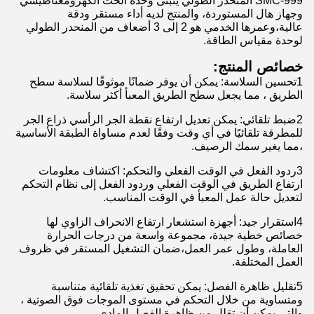
SMC-999 المنحدر الطولي يتبنى وحدة الحث الكهرومغناطيسي
وجهاز هال المستوردة، والمنتج لديه أداء مستقر ودقة
عالية،وعمرها الخدمي هو 2 إلى 3 أضعاف من المنحدر الطولي
لوحدة مقياس الطاقة.
خصائص المنتج:
1تحسين السلاسة: يمكن أن يوفر ضمانًا موثوقًا لسلاسة سطح
الطريق ، مما يجعل سطح الطريق المعبأ أكثر سلاسة.
2ضبط تلقائي: يمكن تعديل ارتفاع نقطة الجر الرأسي ذراع الجر
للمطرقة تلقائيًا في أي وقت وفقًا لعدم مساواة الطبقة الأساسية
،مما يغير سمك الرصيف.
3ردود الفعل في الوقت الفعلي والتحكم: اكتشاف معلومات
ارتفاع الطريق في الوقت الفعلي وردود الفعل إلى نظام التحكم
لتعديل حالة عمل المعبأ في الوقت المناسب.
4استقرار جيد: أجهزة استشعار ارتفاع الانحراف الزاوي لها
خصائص خطية جيدة، مجموعة واسعة من درجات الحرارة
العاملة، وطول عمر العمل،ضمان التشغيل المستقر في ظروف
العمل المختلفة.
5تقليل ظاهرة الفصل: يمكن تحقيق تغذية تلقائية متناسبة
ومتساوية من خلال التحكم في مستوى الموجات فوق الصوتية ،
والتي يمكن أن تقلل من ظاهرة الفصل المادي.