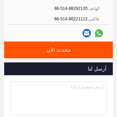
الهاتف:
86-514-88292120
فاكس:
86-514-88221112
نتحدث الآن
أرسل لنا