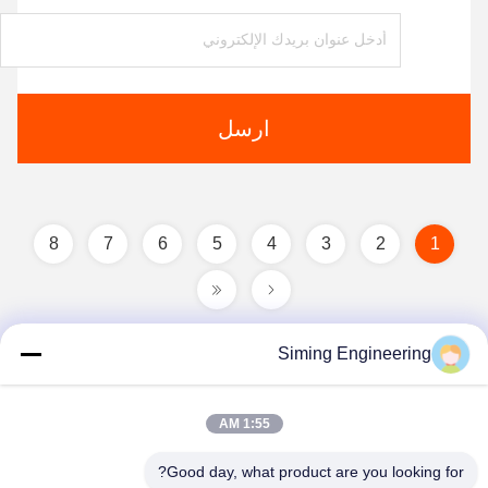
ارسل
8
7
6
5
4
3
2
1
Siming Engineering
1:55 AM
Good day, what product are you looking for?