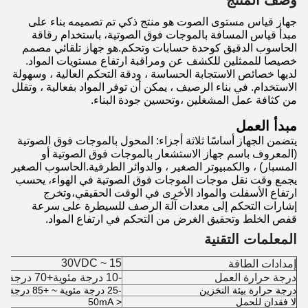
وصف المنتج
جهاز قياس مستوى الصوت هو منتج ذكي تم تصميمه بناء على
مبدأ قياس المسافة بالموجات فوق الصوتية، باستخدام رقاقة
الحاسوب الدقيق كوحدة حسابات وتحكم.هو جهاز تلقائي مصمم
خصيصا للممثلين للكشف عن ومراقبة ارتفاع مستويات المواد.
لديها خصائص الاستجابة الحساسة ، ودقة التحكم العالية ، وسهولة
الاستخدام. في بناء الرصيف ، يمكن أن توفر المواد بفعالية ، وتقلل
من كثافة عمل المشغلين ،وتحسين جودة البناء.
مبدأ العمل
يتضمن الجهاز أساسًا ثلاثة أجزاء: المحول بالموجات فوق الصوتية
(المعروف باسم جهاز الاستشعار بالموجات فوق الصوتية أو
المسبار) ، والكمبيوتر الصغير ، والدوائر الطرفية.الحاسوب الصغير
يجمع وقت نقل موجات الموجات فوق الصوتية في الهواء، يحسب
ارتفاع الأسفلت والمواد الأخرى في الوقت الحقيقي،وتخرج
إشارات التحكم إلى معدات آلة الرصف للسيطرة على سرعة
قفص الخلط وتحقيق الغرض من التحكم في ارتفاع المواد.
المعلمات التقنية
15 ~ 30VDC
إمدادات الطاقة
درجة حرارة العمل
-10 درجة مئوية+70 درجة مئوية
درجة حرارة بيئة التخزين
-25 درجة مئوية ~ +85 درجة مئوية
لا فقدان للحمل
< 50mA