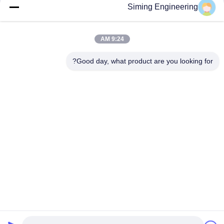
احصل على أفضل سعر
احصل على أفضل سعر
Siming Engineering
9:24 AM
Good day, what product are you looking for?
Jiangsu Siming Engineering Machinery Co.,
Ltd.
market@simingcn.com
86-514-88292120
رقم 218 طريق جينوان، منطقة التنمية الاقتصادية لمقاطعة
باويينغ، مقاطعة جيانغسو، الصين
الصين جودة جيدة صانع الطوابق المورد. حقوق الطبع والنشر ©
2024-2026 Jiangsu Siming Engineering Machinery Co., Ltd.