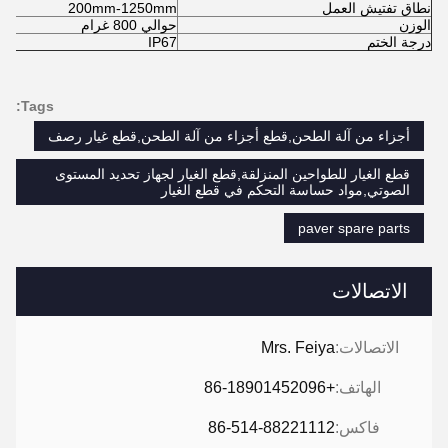
نطاق تفتيش العمل
200mm-1250mm
الوزن
حوالي 800 غرام
درجة الختم
IP67
Tags:
أجزاء من آلة الطحن,قطع أجزاء من آلة الطحن,قطع غيار رصف
قطع الغيار للطواحين المنزلقة,قطع الغيار لجهاز تحديد المستوى
الصوتي,مواد حساسة التحكم في قطع الغيار
paver spare parts
الاتصالات
الاتصالات:
Mrs. Feiya
الهاتف:
+86-18901452096
فاكس:
86-514-88221112