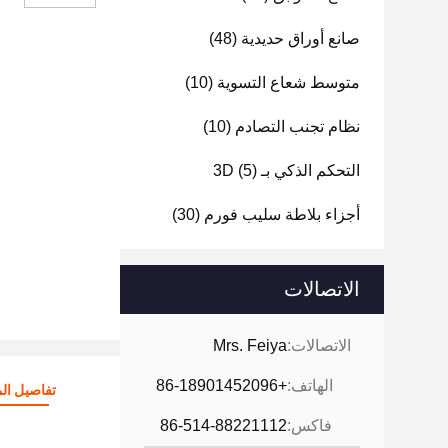
صانع أوراق حديدية
(48)
متوسط شعاع التسوية
(10)
نظام تجنب التصادم
(10)
التحكم الذكي بـ 3D
(5)
أجزاء بلاطة سليب فورم
(30)
الاتصالات
الاتصالات:
Mrs. Feiya
الهاتف:
+86-18901452096
تفاصيل الم
فاكس:
86-514-88221112