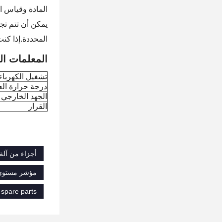
المادة وقياس ا
المحددة.إذا كن
المعلمات الت
تشغيل الكهرباء
درجة حرارة ال
الجهد الخارجي
القرار
أجزاء من آلة
مؤشر مستوى المواد المسموح بها في 
 spare parts