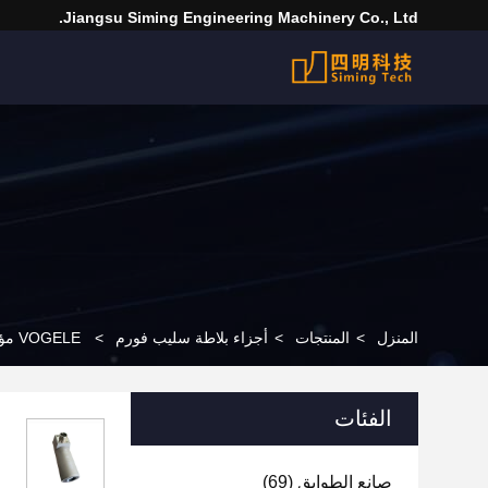
Jiangsu Siming Engineering Machinery Co., Ltd.
المنزل
>
المنتجات
>
أجزاء بلاطة سليب فورم
>
VOGELE مؤشر مستوى المواد للمكواة قطع غيار آلة المكواة
الفئات
صانع الطوابق
(69)