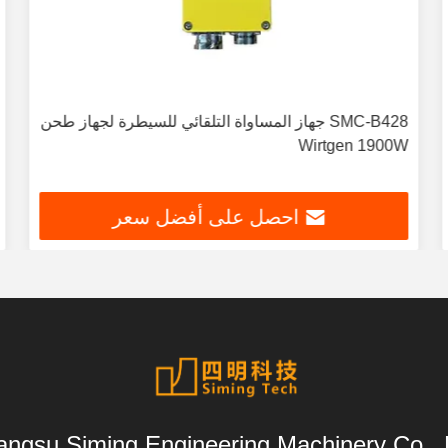
SMC-B428 جهاز المساواة التلقائي للسيطرة لجهاز طحن
Wirtgen 1900W
احصل على أفضل سعر
angsu Siming Engineering Machinery Co., L