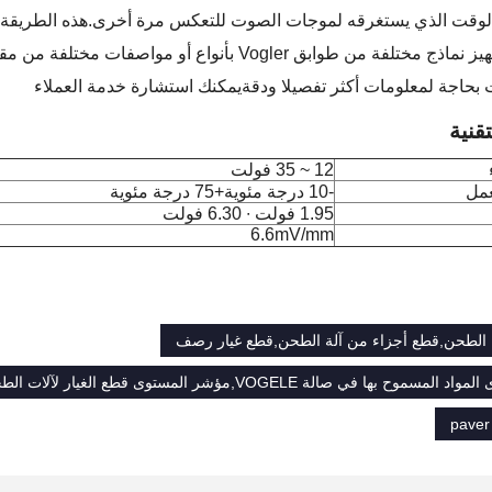
لوقت الذي يستغرقه لموجات الصوت للتعكس مرة أخرى.هذه الطريقة القي
يمكن أن تتم تجهيز نماذج مختلفة من طوابق Vogler بأن
ت بحاجة لمعلومات أكثر تفصيلا ودقةيمكنك استشارة خدمة العملاء
قنية
12 ~ 35 فولت
عمل
-10 درجة مئوية+75 درجة مئوية
1.95 فولت ∙ 6.30 فولت
6.6mV/mm
 الطحن,قطع أجزاء من آلة الطحن,قطع غيار رصف
صالة VOGELE,مؤشر المستوى قطع الغيار لآلات الطحن,VOGELE قطع الغيار لآلات الصلبة
paver