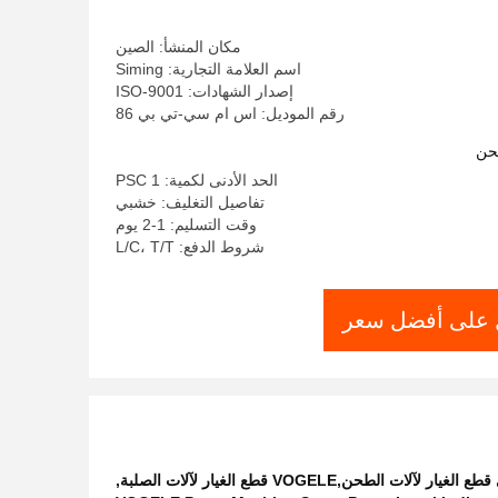
مكان المنشأ: الصين
اسم العلامة التجارية: Siming
إصدار الشهادات: ISO-9001
رقم الموديل: اس ام سي-تي بي 86
حن
الحد الأدنى لكمية: 1 PSC
تفاصيل التغليف: خشبي
وقت التسليم: 1-2 يوم
شروط الدفع: L/C، T/T
على أفضل سعر
,