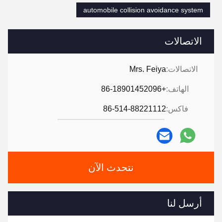
automobile collision avoidance system
الاتصالات
الاتصالات:
Mrs. Feiya
الهاتف:
+86-18901452096
فاكس:
86-514-88221112
نتحدث الآن
أرسل لنا