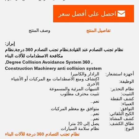
احصل على أفضل سعر
تفاصيل المنتج
وصف المنتج
إبراز:
نظام تجنب التصادم عند القيادة,نظام تجنب التصادم 360 درجة,نظام
مكافحة الاصطدامات للآلات البناء
,
360 Degree Collision Avoidance System
,
Construction Machinery anti collision system
أجهزة استشعار:
الرادار والكاميرا
اكتشاف ومنع الاصطدامات مع المركبات أو الأشياء
الوظيفة:
الأخرى
نظام التحذير:
التنبيهات المرئية والمسموعة
التثبيت:
تثبيت محترف مطلوب
كشف النقطة
نعم..
العمياء:
التوافق:
متوافق مع معظم المركبات
الكبح التلقائي:
نعم..
كشف المشاة:
نعم..
نطاق الكشف:
يصل إلى 20 مترا
النوع:
نظام سلامة السيارات
نظام تجنب التصادم 360 درجة للآلات البناء