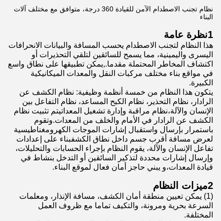
نظام تجنب الاصطدام الآمن للقيادة 360 درجة، متوافق مع مختلف آلات
البناء
1نظرة عامة
هذا النظام لتجنب الاصطدام يحسب المسافة والبيانات الانحرافات
اليسرى واليمينية، مما يسمح للسائقين لتلقي التحذيرات أو
اكتشاف المخاطر المحتملة مقدما.,يمكن تطبيقها على نطاق واسع
في مواقع بناء مختلف مركبات النقل والمعدات الميكانيكية
الكبيرة.
يتكون هذا النظام من خمسة أنظمة وظيفية: نظام الكشف عن
الرادار، نظام التحذير، نظام الكبح المساعد، نظام التفاعل بين
الإنسان والآلة،نظام مراقبة وإدارة تشغيل المعداتيتم تثبيت نظام
الكشف عن الرادار في الأمام والخلف من المعدات.وتقوم
باستمرار بإرسال واستقبال إشارات الموجات الكهرومغناطيسية
لعرض مسافة أقرب جسم داخل نطاق الكشفبناء على إعدادات
تفاعل الإنسان والآلة، يقوم النظام بإجراء الحسابات والتحليلات،
وإرسال إشارات محددة لتذكير السائقين أو التدخل بنشاط في
قيادة المعدات،و يبني حاجز أمان فعال لموقع البناء.
2ميزات النظام
(1) يمكن تعيين منطقة أمان الكشف، مسافة الإنذار، ومعلمات
السرعة بحرية ومرونة، والتكيف تماما مع ظروف العمل
المختلفة.