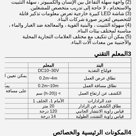
(2) واجهة سهلة التفاعل بين الإنسان والكمبيوتر ، سهلة التثبيت
والاستخدام ، لا حاجة إلى تدريب متخصص للمشغلين.
(3) شاشة LED كبيرة خارجية تعرض معلومات تذكير قابلة
للتخصيص لتعزيز صورة شركات البناء.
(4) سهولة التثبيت ، والبنية القوية ، والمعالجة ضد الغبار والماء ،
مناسبة لمختلف بيئات البناء.
(5) يمكن أن تتكيف مع مختلف العلامات التجارية المحلية
والأجنبية من معدات آلات البناء.
3المعلم التقني
البند
المعلم
فولتاج التغذية
DC10~30V
يمكن تعيين الأم
نطاق عرض العمل
0.2m~4m
مس
نطاق مسافة العمل
0.2m~10m
يمكن 
الكشف عن ارتفاع العمل
> ((h-20) سم
عدد الرادارات
الأمام 1، الخلف 1
شاش
نطاق الكشف عن الرادار
20 متر
قياس زاوية الانتشار الجانبي
120 درجة
قياس زاوية التشتت الطولية
14 درجة
4المكونات الرئيسية والخصائص