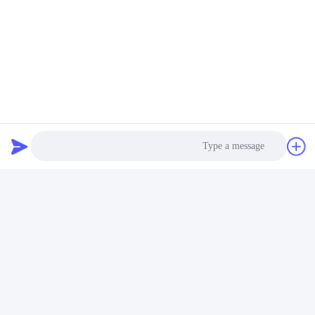
نظام تجنب الاصطدام السريع
نظام الكشف عن الاصطدام
القابل للتخصيص جهاز
بالفرامل عن بعد نظام تجنب
استشعار الكاميرا الرادارية
الاصطدام بالسيارات
احصل على أفضل سعر
احصل على أفضل سعر
Jiangsu Siming Engineering Machinery Co.,
Photo
Ltd.
Video Call
market@simingcn.com
Audio Call
86-514-88292120