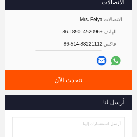
الاتصالات
الاتصالات:
Mrs. Feiya
الهاتف:
+86-18901452096
فاكس:
86-514-88221112
نتحدث الآن
أرسل لنا