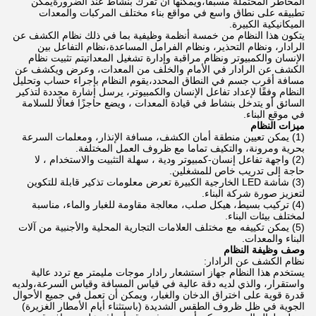
المخاطر المحتملة مسبقاً،ويمكنها أن تفرك بنشاط عند الضرورةيمكن
تطبيقه على نطاق واسع في مواقع بناء مختلف المركبات والمعدات
الميكانيكية الكبيرة.
يتكون هذا النظام من خمسة أنظمة وظيفية بما في ذلك نظام الكشف عن
الرادار، ونظام التحذير، ونظام الفرامل المساعدة،نظام التفاعل بين
الإنسان والكمبيوتر ونظام مراقبة وإدارة تشغيل المعداتيتم تثبيت نظام
الكشف عن الرادار في الأمام والخلف من المعدات، وعرض ويكشف عن
مسافة أقرب جسم في النطاق المحدد،يقوم النظام بإجراء حساب وتحليل
النظام وفقًا لإعداد تفاعل الإنسان والكمبيوتر، يرسل إشارة محددة لتذكير
السائق أو يتدخل بنشاط في قيادة المعدات ، ويضع حاجزًا فعالًا للسلامة
في موقع البناء.
ميزات النظام
(1) يمكن تعيين منطقة أمان الكشف، مسافة الإنذار، ومعلمات السرعة
بحرية ومرونة، والتكيف تماما مع ظروف العمل المختلفة.
(2) واجهة تفاعل إنسان-كمبيوتر ودية ، سهلة التثبيت والاستخدام ، لا
حاجة إلى تدريب خاص للمشغلين.
(3) شاشة LED الخارجية الكبيرة تعرض معلومات تذكير قابلة للتكوين
لتعزيز صورة شركة البناء.
(4) تركيب بسيط، هيكل صلب، معالجة مقاومة للغبار والماء، مناسبة
لمختلف بيئات البناء.
(5) يمكن تكييفه مع مختلف العلامات التجارية المحلية والأجنبية من آلات
البناء والمعدات.
وصف وظيفة النظام
نظام الكشف عن الرادار:
يستخدم هذا النظام جهاز استشعار رادار موجات مليمتر مع تردد عالية
واستقرار، والذي لديه دقة عالية في قياس المسافة وقياس السرعة،ولديه
قدرة قوية على اختراق الدخان والغبار، ويمكن أن تعمل في جميع الأحوال
الجوية في ظل ظروف الطقس الشديدة (باستثناء أيام الأمطار الغزيرة)