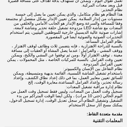
تعمل طوال اليوم ، ويمكن أن تستهدف بدقة أهداف على مسافة قصيرة
قبل وبعد معدات المركبة.
نظام التحذير:
هذا النظام هو نظام متكامل، والذي يمكن تعيين ما يصل إلى خمسة
مستويات من إنذار السلامة. يمكن تعيين الإنذار بشكل منفصل أو مجتمعة
وفقا للمسافة والسرعة.وضع الإنذار هو الجانب الأمامي والخلفي من
المعدات مع شاشة LED مزدوجة تشغيل حلقة تحذير وشاشة لامعة،
إشارات صوتية عالية الديسيبل خارجية للموظفين البيئيين، يتم استخدام
التحذيرات الصوتية والضوئية أيضا في المقصورة.
نظام الفرامل المساعد:
بالنسبة للدراجة الاهتزازية ، فإنه يتضمن ثلاث وظائف لوقف الاهتزاز ،
ووقف المشي ، والفرامل ؛ عندما يصل المشاة أو العقبات إلى مسافة
معينة ، توقف الاهتزاز أولاً ،ومن ثم توقفوا عن المشي والكبح، ويمكن
تعيين وقت الفرامل. بالنسبة للمركبات الخاصة ، مثل المحمولات ، يمكن
تعيين الفرامل المزدوجة.
نظام التفاعل بين الإنسان والكمبيوتر:
باستخدام تشغيل الشاشة اللمسية، القائمة بديهية ومتبسيطة، ويمكن
للسائق تعيين معايير العمل، بما في ذلك إعداد نطاق الكشف، وإعداد
رسالة تحذير، وإعداد الفرامل المساعدة،معايرة الوقت، إلخ
نظام إدارة مراقبة تشغيل المعدات:
تسجيل وقت العمل من المعدات، وليس فقط تسجيل وقت العمل من
اليوم الحالي (حتى 10 مرات) ، ولكن أيضا الوقت المتراكم من بدء
التشغيل وتشغيل النظام،أثر سجل تعديل الوقت، إدارة تسجيل الدخول،
يمكنك مسح آثار سجل الاستخدام.
مقدمة متعددة النقاط:
المعلمات التقنية