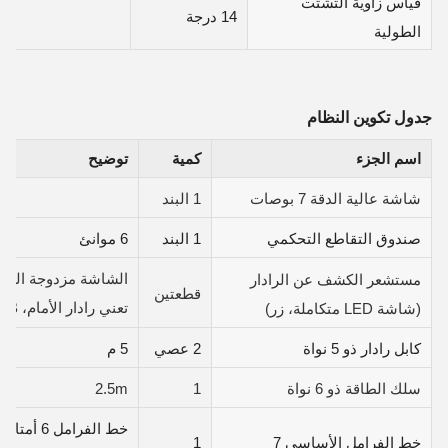
قياس زاوية التشتت
14 درجة
الطولية
جدول تكوين النظام
اسم الجزء
كمية
توضيح
شاشة عالية الدقة 7 بوصات
1 البند
صندوق التقاطع التحكمي
1 البند
6 موانئ
الشاشة مزدوجة الشاش
مستشعر الكشف عن الرادار
قطعتين
(شاشة LED متكاملة، زر)
تعني رادار الأمام، B تعني رادار الخلف
كابل رادار ذو 5 نواة
2 عصي
5 م
سلك الطاقة ذو 6 نواة
1
2.5m
خط الفرامل الأساسي 7
1