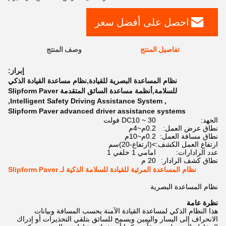
احصل على أفضل سعر
تفاصيل المنتج
وصف المنتج
إبراز:
نظام المساعدة البصرية للقيادة,نظام مساعدة القيادة الذكي
للسلامة,أنظمة مساعدة السائق المتقدمة Slipform Paver
,
Intelligent Safety Driving Assistance System
,
Slipform Paver advanced driver assistance systems
الجهد:
DC10 ~ 30 فولت
نطاق عرض العمل:
0.2م~4م
نطاق مسافة العمل:
0.2م~10م
ارتفاع العمل الكشف:
>(ارتفاع-20)سم
عدد الرادارات:
امامي 1 خلفي 1
نطاق كشف الرادار:
20 م
نظام المساعدة المرئية للقيادة للسلامة الذكية لـ Slipform Paver
نظام المساعدة البصرية
نظرة عامة
هذا النظام الذكي لمساعدة القيادة الآمنة يحسب المسافة وبيانات
الانحراف إلى اليسار واليمين ويسمح للسائق بتلقي التحذيرات أو إدراك