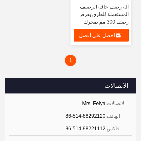
آلة رصف حافة الرصيف
المستعملة للطرق بعرض
رصف 300 مم بمحرك
12.1 كيلو واط
احصل على أفضل
سعر
1
الاتصالات
الاتصالات:
Mrs. Feiya
الهاتف:
86-514-88292120
فاكس:
86-514-88221112