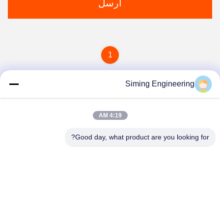
ارسل
1
Siming Engineering
4:19 AM
Good day, what product are you looking for?
Jiangsu Siming Engineering Machinery Co.,
Ltd.
market@simingcn.com
86-514-88292120