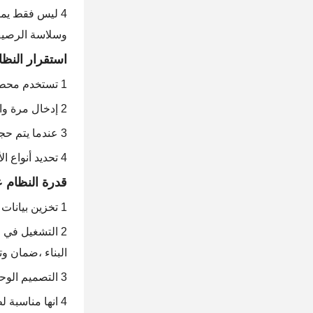
4 ليس فقط يمك
وسلاسة الرصي
استقرار النظا
1 تستخدم محطات إجمالية متعددة ، والتي يمكن أن تغير المحطات بسرعة وتوفر التحكم المستمر والدقيق.
2 إدخال مرة واحدة يمكن أن يدرك التحكم التلقائي ، وتجنب الأخطاء البشرية ، وجعل البناء أكثر موثوقية.
3 عندما يتم حجب الإشارة أو لا يوجد إشارة، فإن النظام سيقفل والإنذار بشكل افتراضي، وسوف يستمر الرصيف دون انقطاع.
4 تحديد أنواع الأخطاء تلقائيًا ، والقضاء بفعالية على تأثير الاهتزاز وعوامل التداخل الأخرى على الاستشعار والتحكم.
قدرة النظام 
1 تخزين بيانات البناء الكبيرة، مريحة للإدارة والإرسال المنتظم.
2 التشغيل في 
البناء ،ضمان وت
3 التصميم الوحدي ، يمكن أن يكون جهاز التحكم متوافقًا مع أنظمة التسوية المختلفة ، وهو مناسب لمختلف نماذج التحكم الكهربائي.
4 انها مناسبة