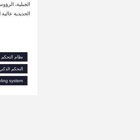
الجبلية، الرؤو
الحديدية عالية السرعة
نظام التحكم 
التحكم الذكي في 3D Slip Form Paver,نظام التحكم الذكي ثلاثي الأبعاد لـ Slipform Paver,ج
eling system