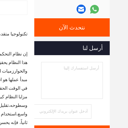
نتحدث الآن
تكنولوجيا متقدم
أرسل لنا
إن نظام التحكم الذكي ثلاثي الأبعاد لـ r
هذا النظام يحق
والخوارزميات ال
في الوقت الحقيق
مزايا النظام ك
وسطوحه،تقليل ا
واسع،استخدام ن
ثانياً، فإنه يح