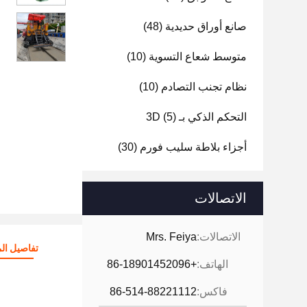
صانع أوراق حديدية
(48)
متوسط شعاع التسوية
(10)
نظام تجنب التصادم
(10)
التحكم الذكي بـ 3D
(5)
أجزاء بلاطة سليب فورم
(30)
الاتصالات
الاتصالات:
Mrs. Feiya
تفاصيل الم
الهاتف:
+86-18901452096
فاكس:
86-514-88221112