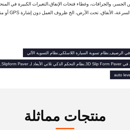
س الجسر، والجرافات، وغطاء فتحات الإنفاق،التغيرات الكبيرة في ال
، الأنفاق، تحت الأرض، الخ ظروف العمل دون إشارة GPS أو متطلبات تشغيل عالية الدقة.
في الرصيف,نظام تسوية السيارة اللاسلكي,نظام التسوية الآلي
هاز تحكم ذكي ثلاثي الأبعاد للطريق
auto lev
منتجات مماثلة