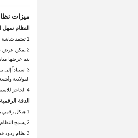
ميزات نظام 
النظام سهل ا
1 تعتمد شاشة اللون الحقيقية لمس، يدعم العرض الصيني، عملية بسيطة ومريحة، ويمكن إكمال جميع العمليات عن طريق لمس المفتاح؛
2 يمكن عرض حا
يتم عرضها مباشرة على شاشة LCD،والتي يمكن أن تدرك بسهو
3 استناداً إلى
الفولاذية وأشعة
4 الحاجز للاستخدام منخفض، ويمكنك البدء بتدريب بسيط.
الدقة الرقمية 
1 هيكل رقمي بالكامل، جمع البيانات التلقائي عالي التردد، التحكم التلقائي في وضعية حركة المعدات.
2 يسمح النظام الحقيقي عالي الدقة على مستوى المليمتر بتوفير المواد الخام بشكل علمي وفعال.
3 نظام ردود فعل البيانات الفريد يجعل نظام التحكم أكثر دقة.