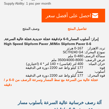
Supply Ability: 1 psc per month
احصل على أفضل سعر
تفاصيل المنتج
وصف المنتج
إبراز:
أسلوب المسار,0-6 م/دقيقة عجلة حديدية,عجلة عالية السرعة
,
High Speed Slipform Paver
,
0-6 M/Min Slipform Paver
تردد الاهتزاز:
0-167 هرتز
نموذج المحرك:
SC7H240 G4
سماكة الرصف:
0-480 ملم
عرض الرصف:
3500/4000-8000 ملم
خزان المياه:
400 لتر (قياسي) + 140 لتر * 4 (اختياري)
قوة:
177 كيلو واط عند 2200 دورة في الدقيقة
أسلوب:
مسار
قوة المحرك:
177 كيلو واط عند 2200 دورة في الدقيقة
عجلة عالية من السرعة مع نمط المسار وسرعة الرصف من 0-6 م /
دقيقه
آلة رصف خرسانية عالية السرعة بأسلوب مسار