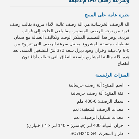
وسرعة رصف 0-6 م/دقيقة
نظرة عامة على المنتج
آلة الرصف الخرسانية هي آلة رصف عالية الأداء مزودة بقالب رصف
فريد من نوعه للرصف المستمر، مما يلغي الحاجة إلى قوالب
فردية. يوفر هذا التصميم المبتكر الوقت وتكاليف العمالة مع ضمان
تشطيبات متسقة للمشروع. بفضل سرعة الرصف التي تتراوح بين
0-6 م/دقيقة وخزان وقود ديزل سعة 370 لترًا للتشغيل الممتد، تعد
هذه الآلة مثالية للمشاريع واسعة النطاق التي تتطلب أداءً دون
انقطاع.
الميزات الرئيسية
اسم المنتج: آلة رصف خرسانية
فئة المنتج: آلة رصف خرسانية
سمك الرصف: 0-480 ملم
معدات الرصف المتعقبة: نعم
معدات تشكيل الرصيف: نعم
خزان المياه: 400 لتر (قياسي) + 140 لتر × 4 (اختياري)
طراز المحرك: SC7H240 G4