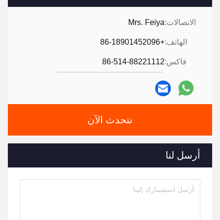
الاتصالات:
Mrs. Feiya
الهاتف:
+86-18901452096
فاكس:
86-514-88221112
نتحدث الآن
أرسل لنا