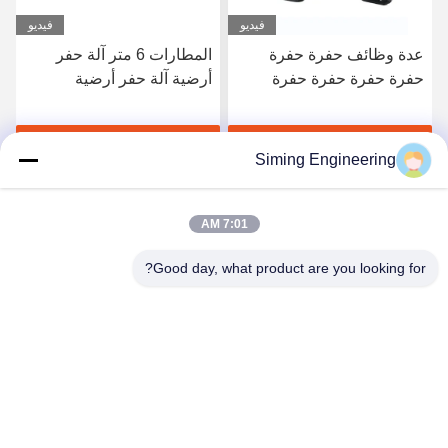
فيديو
فيديو
عدة وظائف حفرة حفرة
المطارات 6 متر آلة حفر
حفرة حفرة حفرة حفرة
أرضية آلة حفر أرضية
حفرة حفرة
احصل على أفضل سعر
احصل على أفضل سعر
Siming Engineering
7:01 AM
Good day, what product are you looking for?
Jiangsu Siming Engineering Machinery Co.,
Ltd.
market@simingcn.com
86-514-88292120
رقم 218 طريق جينوان، منطقة التنمية الاقتصادية لمقاطعة