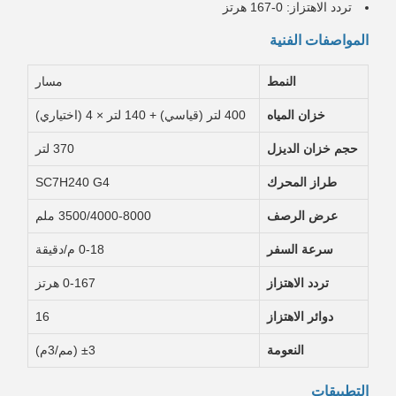
تردد الاهتزاز: 0-167 هرتز
المواصفات الفنية
النمط
مسار
خزان المياه
400 لتر (قياسي) + 140 لتر × 4 (اختياري)
حجم خزان الديزل
370 لتر
طراز المحرك
SC7H240 G4
عرض الرصف
3500/4000-8000 ملم
سرعة السفر
0-18 م/دقيقة
تردد الاهتزاز
0-167 هرتز
دوائر الاهتزاز
16
النعومة
±3 (مم/3م)
التطبيقات