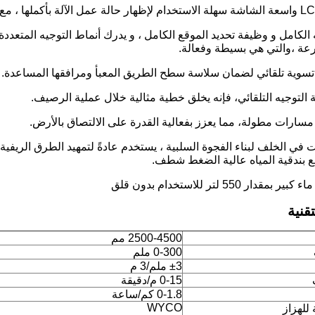
يه الكامل و وظيفة تحديد الموقع الكامل ، و يدرك أنماط التوجيه المتع
عة ،والتي هي بسيطة وفعالة.
بت في الخلف لبناء الفجوة السلبية ، يستخدم عادةً لتمهيد الطرق الريفية 
 بندقية المياه عالية الضغط شطف.
قنية
2500-4500 مم
0-300 ملم
±3 ملم/3 م
0-15 م/دقيقة
0-1.8 كم/ساعة
WYCO
 للهزاز