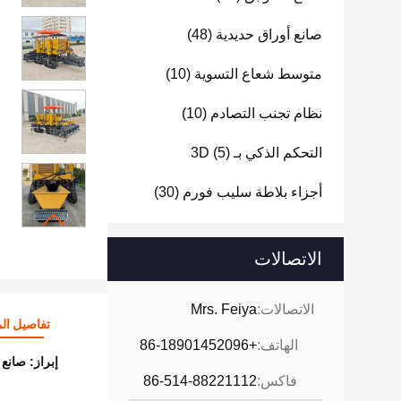
صانع أوراق حديدية
(48)
متوسط شعاع التسوية
(10)
نظام تجنب التصادم
(10)
التحكم الذكي بـ 3D
(5)
أجزاء بلاطة سليب فورم
(30)
الاتصالات
الاتصالات:
Mrs. Feiya
تفاصيل الم
الهاتف:
+86-18901452096
إبراز:
صانع 
فاكس:
86-514-88221112