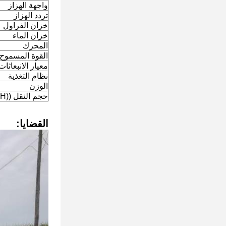
واجهة الهزاز
تردد الهزاز
خزان الفراول
خزان الماء
المحرك
القوة المسموح 
معيار الانبعاثات
نظام التغذية
الوزن
حجم النقل ((L*W*H)
القضايا: