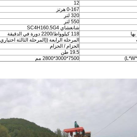
12
0-167 هرتز
320 لتر
550 لتر
شانغشاي SC4H160.5G4
بها
118 كيلوواط/2200 دورة في الدقيقة
المرحلة الرابعة ((المرحلة الثالثة اختياري)
الحزام / الحزام
19.5 طن
7500*3000*2800 مم