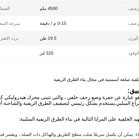
رصف:
4500 ملم
الضما
رصف:
0-15 م / دقيقة
سرعة السفر
الوزن:
19.5 طن
تردد الاهتزا
وقود:
320 لتر
يق:
SMC-650 هو عبارة عن حفرة وضع زحف خلفي ، والتي تتبنى محرك هيدروليك
إفراغ السلبي.يستخدم بشكل رئيسي لتصفيف الطرق الريفية والشاحنة أ
يد الخلفية على المزايا التالية في بناء الطرق الريفية السلبية:
اء: يمكن أن يكتمل سريعًا صلب سطح الطريق والهياكل ذات الصلة ، ويقصر فتر