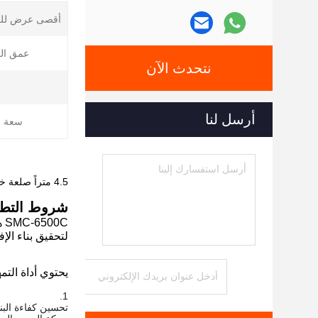
أقصى عرض لل
عمق ال
نتحدث الآن
أرسل لنا
سعة ال
4.5 متراً صلعة خلفية صلعة أسمنتية في مجال بناء الطرق الريفية
شروط التطب
0C
لتحقيق بناء ال
يحتوي أداة التمه
تحسين كفاءة البن