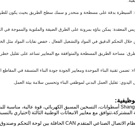
فية.
ء: السيطرة بدقة على مسطحة و منحدر و سمك سطح الطريق بحيث يكون للطريق
يس المعقدة: يمكن بناؤه بمرونة على الطرق الضيقة والملتوية والمموجة في الر
ن خلال التحكم الدقيق في المواد والتشغيل الفعال ، خفض نفايات المواد مثل ال
رق: مساحة الطريق المسطحة والمتوافقة مع المعايير تساعد على تقليل خطر ال
ء: تضمن تقنية البناء الموحدة ومعايير الجودة جودة البناء المتسقة في المقاطع ا
ل اليدوي: تقليل العمل البدني لموظفي البناء وتحسين سلامة بيئة العمل.
ظيفية:
1محرك Shangchai 6 أسطوانات، التسخين المسبق الكهربائي، قوة عالية، مناس
المشتركة،تتوافق مع معايير الانبعاثات الوطنية الثالثة (اختياري بالنسبة 
2يتم استخدام نظام الاتصال الصناعي المتقدم CAN الحا