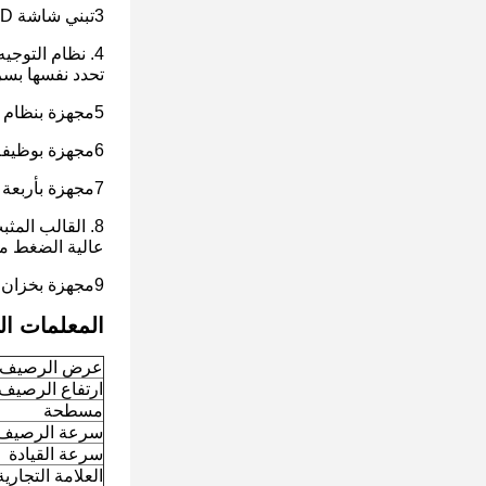
3تبني شاشة LCD واسعة الشاشة سهلة الاستخدام لإظهار حالة عمل الآلة بأكملها ، مع إشارات خطأ بديهية وواضحة.
4. نظام التوج
تحدد نفسها بسر
5مجهزة بنظام تسوية تلقائي لضمان سلاسة سطح الطريق المعبأ ومرافقها المساعدة.
6مجهزة بوظيفة التوجيه التلقائي، فإنه يخلق خطية مثالية خلال عملية الرصيف.
7مجهزة بأربعة مسارات مطولة، مما يعزز بفعالية القدرة على الالتصاق بالأرض.
8. القالب المث
عالية الضغط مع
9مجهزة بخزان ماء كبير بمقدار 550 لتر للاستخدام بدون قلق
المعلمات الت
عرض الرصيف
ارتفاع الرصيف
مسطحة
سرعة الرصيف
سرعة القيادة
العلامة التجارية