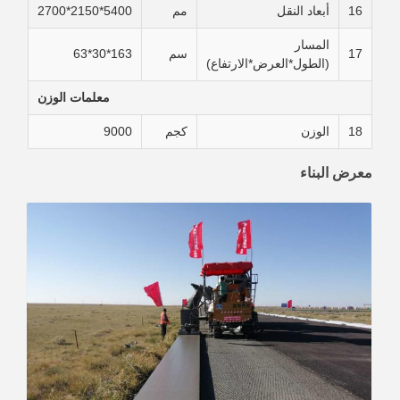
16
أبعاد النقل
مم
5400*2150*2700
المسار
17
سم
163*30*63
(الطول*العرض*الارتفاع)
معلمات الوزن
18
الوزن
كجم
9000
معرض البناء