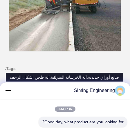
Tags:
صانع أوراق حديدية,آلة الخرسانة المنزلقة,آلة طحن أشكال الزحف
صناعة الطرق,صانع الطرق السريعة,آلة بطاقة الطرق البلدية
Siming Engineering
slip form paver machine
1:36 AM
الاتصالات
Good day, what product are you looking for?