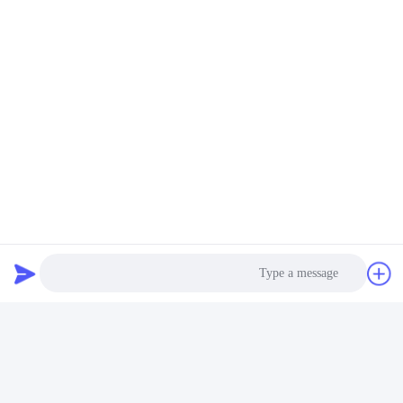
الاتصالات:
Mrs. Feiya
الهاتف:
+86-18901452096
فاكس:
86-514-88221112
نتحدث الآن
أرسل لنا
Photo