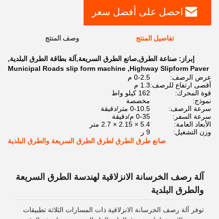
احصل على أفضل سعر
تفاصيل المنتج
وصف المنتج
إبراز:
صناعة الطرق,صانع الطرق السريعة,آلة بطاقة الطرق البلدية
,
Municipal Roads slip form machine
,
Highway Slipform Paver
عرض الرصف:
0-2.5 م
أقصى ارتفاع للرصف:
1.3 م
قوة المحرك:
162 كيلو واط
نموذج:
مخصصة
سرعة الرصف:
0-10.5 متر/دقيقة
سرعة السفر:
0-35 م/دقيقة
الأبعاد العامة:
5.4 × 2.15 × 2.7 متر
وزن التشغيل:
9 ر
صانع طرق الطرق لطرق الطرق السريعة والطرق البلدية
آلة رصف الخرسانة الانزلاقية لهندسة الطرق السريعة
والطرق البلدية
توفر آلة رصف الخرسانة الانزلاقية ذات المسارات الثلاثة تطبيقات