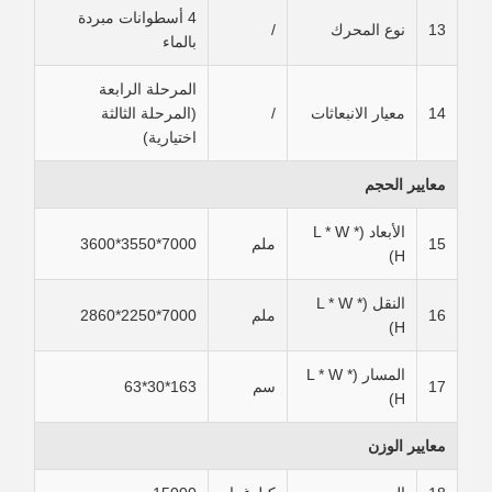
4 أسطوانات مبردة
13
نوع المحرك
/
بالماء
المرحلة الرابعة
14
معيار الانبعاثات
/
(المرحلة الثالثة
اختيارية)
معايير الحجم
الأبعاد (L * W *
15
ملم
7000*3550*3600
H)
النقل (L * W *
16
ملم
7000*2250*2860
H)
المسار (L * W *
17
سم
163*30*63
H)
معايير الوزن