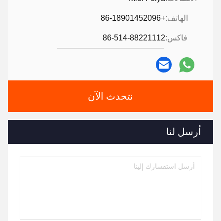
الهاتف:
+86-18901452096
فاكس:
86-514-88221112
نتحدث الآن
أرسل لنا