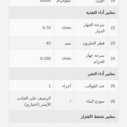
18
الوزن
كيلوغرام
15000
معايير أداء التغذية
سرعة الجهاز
0-70
r/min
22
الدوار
23
قطر الحلزون
سم
42
سرعة جهاز
0-100
r/min
24
الحزام
معايير أداء العفن
25
عدد القوالب
أجزاء
1
الرصيف على الجانب
26
نموذج البناء
/
الأيسر (اختياري)
معايير تضغط الاهتزاز