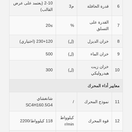
2-10 (يعتمد على عرض
6
قدرة الحافلة
م3
القالب)
القدرة على
≥20
%
7
التسلق
8
خزان الديزل
(ل)
230+120 (اختياري)
9
خزان الماء
(ل)
500
خزان زيت
10
(ل)
300
هيدروليكي
معايير أداء المحرك
شانغشاي
11
نموذج المحرك
/
SC4H160.5G4
كيلوواط
12
قوة المحرك
118 كيلوواط/2200
r/min