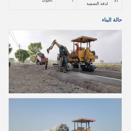
10μm
/
37
لدقة التصفية
حالة البناء