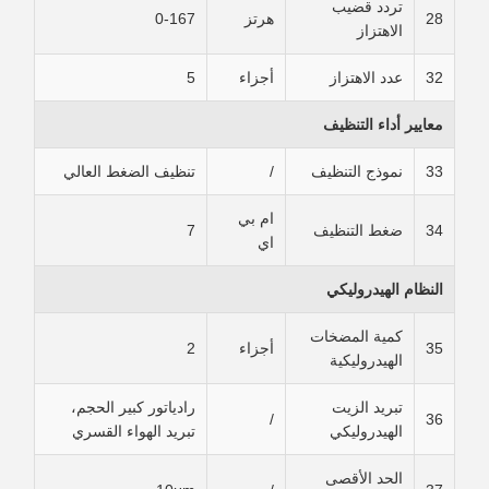
تردد قضيب
28
هرتز
0-167
الاهتزاز
32
عدد الاهتزاز
أجزاء
5
معايير أداء التنظيف
33
نموذج التنظيف
/
تنظيف الضغط العالي
ام بي
34
ضغط التنظيف
7
اي
النظام الهيدروليكي
كمية المضخات
35
أجزاء
2
الهيدروليكية
تبريد الزيت
رادياتور كبير الحجم،
/
36
الهيدروليكي
تبريد الهواء القسري
الحد الأقصى