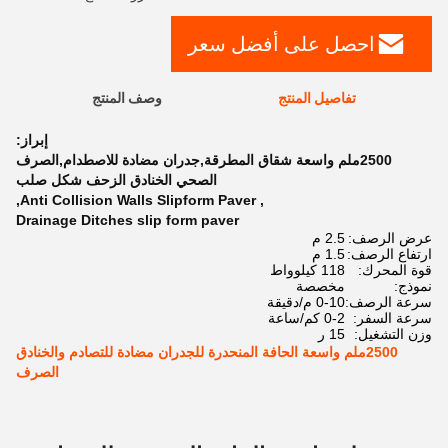
احصل على أفضل سعر
تفاصيل المنتج
وصف المنتج
إبراز:
2500ملم واسعة شقاق المطرقة,جدران مضادة للاصطدام,الصرف
الصحي الخنادق الزحف شكل صلب
,
Anti Collision Walls Slipform Paver
,
Drainage Ditches slip form paver
عرض الرصف:
2.5 م
ارتفاع الرصف:
1.5 م
قوة المحرك:
118 كيلوواط
نموذج:
مخصصة
سرعة الرصف:
0-10 م/دقيقة
سرعة السفر:
0-2 كم/ساعة
وزن التشغيل:
15 ر
2500ملم واسعة الحافة المنحدرة للجدران مضادة للتصادم والخنادق
الصرف