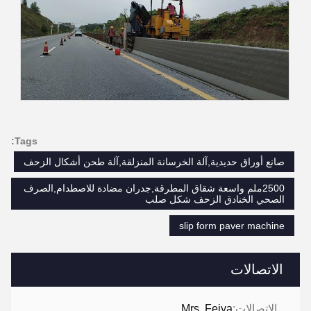
Tags:
صانع أوراق حديدية,آلة الخرسانة المنزلقة,آلة طحن أشكال الزحف
2500ملم واسعة شقاق المطرقة,جدران مضادة للاصطدام,الصرف
الصحي الخنادق الزحف شكل صلب
slip form paver machine
الاتصالات
الاتصالات:
Mrs. Feiya