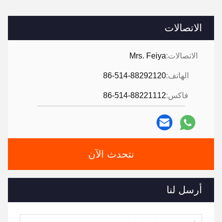
الاتصالات
الاتصالات:
Mrs. Feiya
الهاتف:
86-514-88292120
فاكس:
86-514-88221112
نتحدث الآن
أرسل لنا